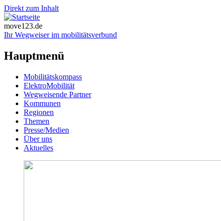
Direkt zum Inhalt
move123.de
Ihr Wegweiser im
mo
bilitäts
ve
rbund
Hauptmenü
Mobilitätskompass
ElektroMobilität
Wegweisende Partner
Kommunen
Regionen
Themen
Presse/Medien
Über uns
Aktuelles